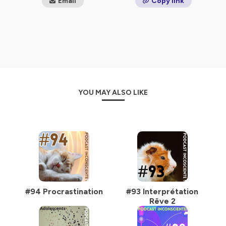
Email
Copy link
mon site
mon blog
Instagram
Ou rester ici, c'est bien aussi.
Bonne écoute!
Hébergé par Ausha. Visitez
ausha.co/politique-de-
YOU MAY ALSO LIKE
confidentialite
pour plus d'informations.
#94 Procrastination
#93 Interprétation
Rêve 2