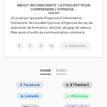
ABOUT INCONSCIENTE ! LE PODCAST POUR
COMPRENDRE L'HYPNOSE...
Un podcast qui parle d'hypnose Ericksonienne,
Humaniste, de nouvelle hypnose, d'hypnose de rue, de
spectacle, de formation, de livres, de gags en séance.
Mais aussi d'outils de communication comme la
communication non violente, la programmation neuro-
linguistique, la thérapie de couple et la
Subscribe
psychosomatique ( sisi c'est de la communication
aussi!) de moi et surtout de nous tous, du lien corps-
esprit et des différents outils pour l'appréhender.
Je m'appelle Pascaline Nogrette, hypnothérapeute
ancienne kiné.
SHARE
EMBED
Je suis une tête chercheuse, si je ne sais pas je le dis, et je
creuse.
Et quand je sais ou quand je trouve, je partage!
Facebook
X (Twitter)
Vous pouvez me retrouver sur
LinkedIn
WhatsApp
Youtube
Facebook