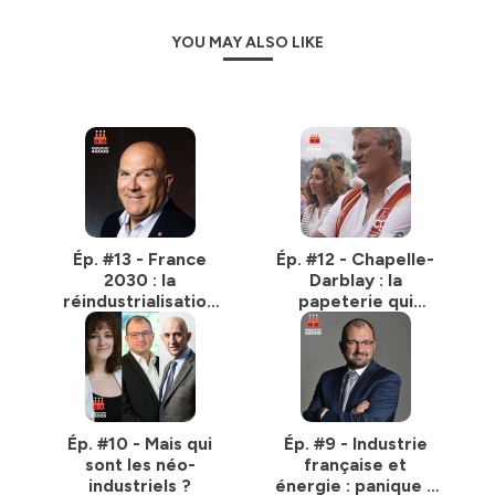
YOU MAY ALSO LIKE
Ép. #13 - France
Ép. #12 - Chapelle-
2030 : la
Darblay : la
réindustrialisation
papeterie qui
qui ne compte pas
voulait sauver sa
faire « pschitt »
peau
(avec Bruno
Bonnell)
Ép. #10 - Mais qui
Ép. #9 - Industrie
sont les néo-
française et
industriels ?
énergie : panique à