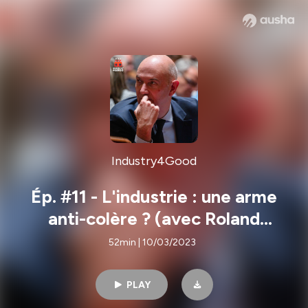
Industry4Good
Ép. #11 - L'industrie : une arme
anti-colère ? (avec Roland
Lescure)
52min | 10/03/2023
PLAY