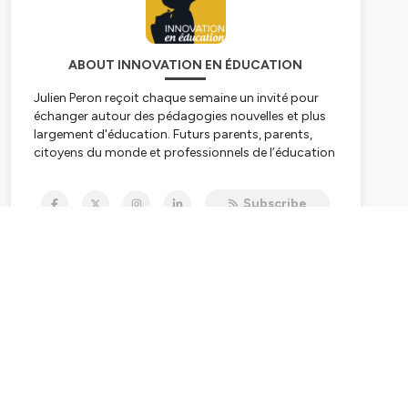
ABOUT INNOVATION EN ÉDUCATION
Julien Peron reçoit chaque semaine un invité pour
échanger autour des pédagogies nouvelles et plus
largement d'éducation. Futurs parents, parents,
citoyens du monde et professionnels de l’éducation
le podcast Innovation en Éducation vous est
destiné !
https://www.innovation-en-education.fr/
Subscribe
Innovation en éducation a été créée en 2014
par Julien Peron
avec pour unique conviction que
« tout part de l’éducation ! » C’est en
accompagnant les parents, les professionnels de
l’éducation et les enfants que nous parviendrons à
faire évoluer la société positivement. Au fil des
années sont nés un congrès à Paris, Bordeaux,
Grenoble et Montpellier, un magazine papier
distribué dans 40 pays à plus de 6 000 abonnés, un
podcast et le dernier en date :
https://educationpositive.fr/
, un guide audio