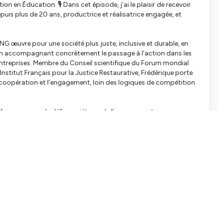
 en Éducation. 🎙️ Dans cet épisode, j’ai le plaisir de recevoir
puis plus de 20 ans, productrice et réalisatrice engagée, et
G œuvre pour une société plus juste, inclusive et durable, en
t en accompagnant concrètement le passage à l’action dans les
 entreprises. Membre du Conseil scientifique du Forum mondial
Institut Français pour la Justice Restaurative, Frédérique porte
a coopération et l’engagement, loin des logiques de compétition
on face aux grands défis sociétaux, de l’engagement comme
 sens et de l’action dans les parcours éducatifs, et de la manière
aire, pour toutes celles et ceux qui croient que l’éducation peut
w.leprojetimagine.com/
w.innovation-en-education.fr
rfait n’existe pas »