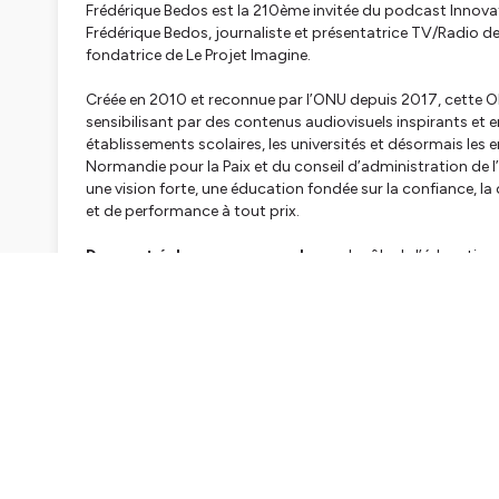
Frédérique Bedos est la 210ème invitée du podcast Innovation
Frédérique Bedos, journaliste et présentatrice TV/Radio de
fondatrice de Le Projet Imagine.
Créée en 2010 et reconnue par l’ONU depuis 2017, cette ON
sensibilisant par des contenus audiovisuels inspirants e
établissements scolaires, les universités et désormais les
Normandie pour la Paix et du conseil d’administration de l’
une vision forte, une éducation fondée sur la confiance, l
et de performance à tout prix.
Dans cet échange, nous parlons
: du rôle de l’éducati
compétence clé du XXIᵉ siècle, de la place de l’émotion, du
dont chacun peut redevenir acteur du changement.
Un épisode profondément humain
, inspirant et nécess
et doit contribuer à transformer le monde 🌍✨
https://ww
🖥️ Découvrez l’univers Innovation en Éducation:
https://ww
🎧 En savoir plus sur notre programme audio « Le parent pa
https://educationpositive.fr