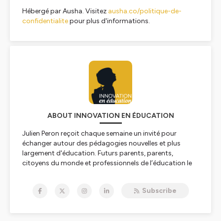
Hébergé par Ausha. Visitez
ausha.co/politique-de-
confidentialite
pour plus d'informations.
ABOUT INNOVATION EN ÉDUCATION
Julien Peron reçoit chaque semaine un invité pour
échanger autour des pédagogies nouvelles et plus
largement d'éducation. Futurs parents, parents,
citoyens du monde et professionnels de l’éducation le
podcast Innovation en Éducation vous est destiné !
https://www.innovation-en-education.fr/
Subscribe
Innovation en éducation a été créée en 2014 par
Julien Peron
avec pour unique conviction que « tout