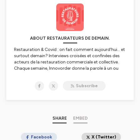
ABOUT RESTAURATEURS DE DEMAIN.
Restauration & Covid : on fait comment aujourd'hui... et
surtout demain? Interviews croisées et confinées des
acteurs de la restauration commerciale et collective.
Chaque semaine, Innovorder donne la parole à un ou
plusieurs invités pour qu'ils partagent leur point de vue
et leur expérience d'adaptation à la crise. Comment
Subscribe
anticipent-ils la reprise de l'activité ? Quelles stratégies
mettent-ils en oeuvre pour garder leur enseigne à flot ?
Outils digitaux pour déployer la commande en ligne et
la livraison, tactiques de communication, évolution de
l'offre, gestion du personnel, accompagnement du
réseau de franchise, refonte du business model...
SHARE
EMBED
A travers cette période de crise se dessine déjà la
restauration de demain, et toutes les nouvelles
opportunités qu'il faut déjà penser à saisir.
Facebook
X (Twitter)