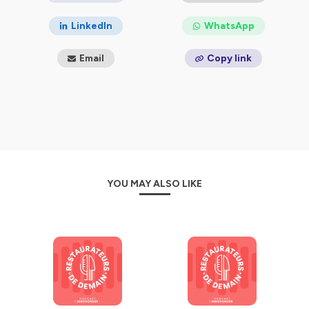
Ce podcast enregistré en confinement est animé par
Sophie Lecomte, Content Manager chez Innovorder.
LinkedIn
WhatsApp
Hébergé par Ausha. Visitez
ausha.co/politique-de-
Email
Copy link
confidentialite
pour plus d'informations.
YOU MAY ALSO LIKE