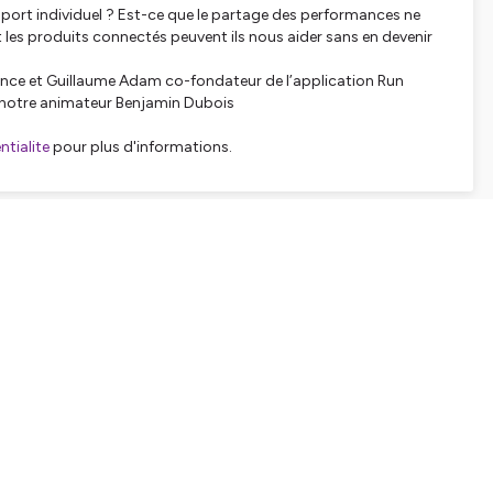
port individuel ? Est-ce que le partage des performances ne
et les produits connectés peuvent ils nous aider sans en devenir
rance et Guillaume Adam co-fondateur de l’application Run
e notre animateur Benjamin Dubois
tialite
pour plus d'informations.
SHARE
EMBED
Facebook
X (Twitter)
LinkedIn