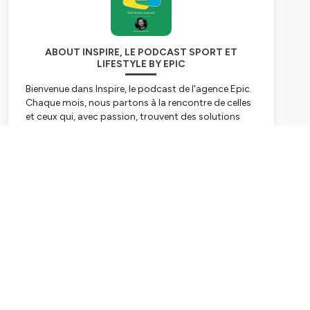
ABOUT INSPIRE, LE PODCAST SPORT ET
LIFESTYLE BY EPIC
Bienvenue dans Inspire, le podcast de l'agence Epic.
Chaque mois, nous partons à la rencontre de celles
et ceux qui, avec passion, trouvent des solutions
pour mieux vivre les mutations. Issus de l'univers du
sport, acteurs historiques, jeunes entreprises,
organisateurs d'événements, marques lifestyle et
Subscribe
bien-être… éclairent pour nous une actualité
complexe.
Hébergé par Ausha. Visitez
ausha.co/politique-de-
confidentialite
pour plus d'informations.