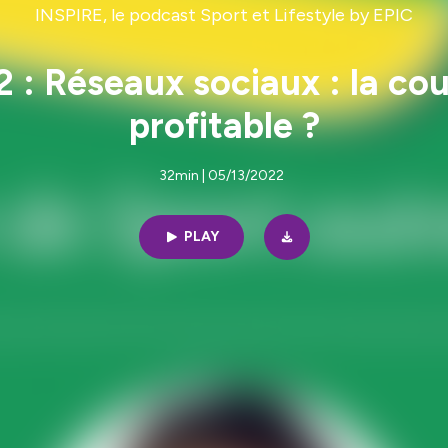
INSPIRE, le podcast Sport et Lifestyle by EPIC
 : Réseaux sociaux : la cou
profitable ?
32min | 05/13/2022
PLAY