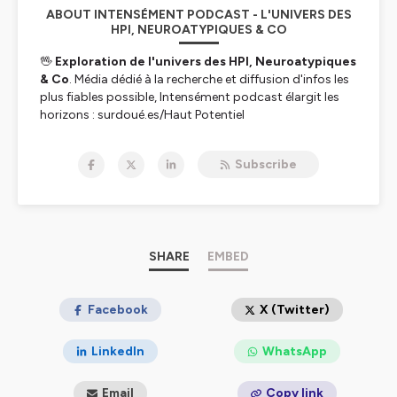
ABOUT INTENSÉMENT PODCAST - L'UNIVERS DES
HPI, NEUROATYPIQUES & CO
🖖
Exploration de l'univers des HPI, Neuroatypiques
& Co
. Média dédié à la recherche et diffusion d'infos les
plus fiables possible, Intensément podcast élargit les
horizons : surdoué.es/Haut Potentiel
Intellectuel, troubles du neurodéveloppement, TDAH,
autisme / Asperger / TSA , DYS, TOC, régulation
Subscribe
sensorielle (hypersensibilité), anxiété, émotions et
compétences émotionnelles (intelligence émotionnelle),
etc... Avec une curiosité et une ouverture d'esprit
critique, propice à la compréhension de ces domaines
complexes, loin des clichés, stéréotypes et mondes
imaginaires. Des témoignages aux entretiens d'experts,
SHARE
EMBED
psychologues, chercheurs, thérapeutes ou
neuroscientifiques, des contenus variés dans la joie et
l'humour universel 🙂.
Facebook
X (Twitter)
👉
🥰
Pour soutenir mon travail c'est ici 😍🖖 Mille
mercis !!!!!!
😘
LinkedIn
WhatsApp
La chaine youtube intensément podcast
-----------------------------------------------------------
Email
Copy link