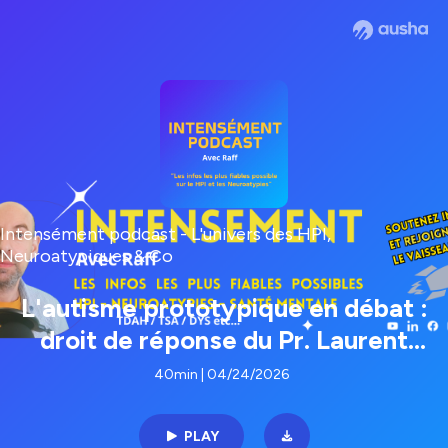
Intensément podcast - L'univers des HPI,
Neuroatypiques & Co
L'autisme prototypique en débat :
droit de réponse du Pr. Laurent
Mottron à la critique.
40min | 04/24/2026
PLAY