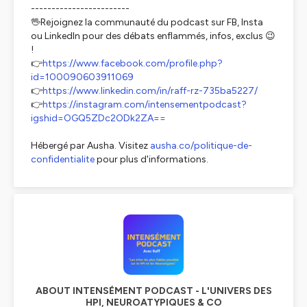
------------------------
🖖Rejoignez la communauté du podcast sur FB, Insta
ou LinkedIn pour des débats enflammés, infos, exclus 😉
!
👉
https://www.facebook.com/profile.php?
id=100090603911069
👉
https://www.linkedin.com/in/raff-rz-735ba5227/
👉
https://instagram.com/intensementpodcast?
igshid=OGQ5ZDc2ODk2ZA==
Hébergé par Ausha. Visitez
ausha.co/politique-de-
confidentialite
pour plus d'informations.
ABOUT INTENSÉMENT PODCAST - L'UNIVERS DES
HPI, NEUROATYPIQUES & CO