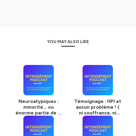
LinkedIn, Instagram ou X pour des débats enflammés,
infos, exclus!
👉
https://www.facebook.com/profile.php?
id=100090603911069
👉
https://www.linkedin.com/in/raff-rz-735ba5227/
👉
https://instagram.com/intensementpodcast?
igshid=OGQ5ZDc2ODk2ZA==
YOU MAY ALSO LIKE
Hébergé par Ausha. Visitez
ausha.co/politique-de-
confidentialite
pour plus d'informations.
Neuroatypiques :
Témoignage : HPI et
minorité… ou
aucun problème ! (
énorme partie de la
ni souffrance, ni
population ? (
décalage, ni
Spoiler : ça dépend
anxiété, ni autres
de la def ! )
mythes ... )