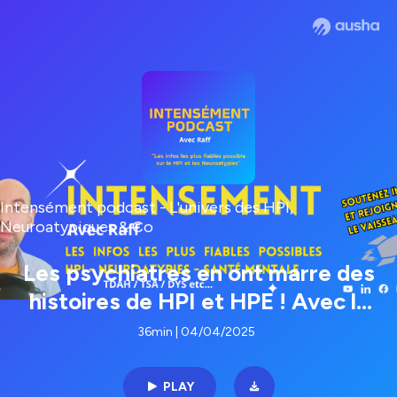
Intensément podcast - L'univers des HPI,
Neuroatypiques & Co
Les psychiatres en ont marre des
histoires de HPI et HPE ! Avec le
psychiatre et créateur de
36min | 04/04/2025
contenus Michael Sikorav
PLAY