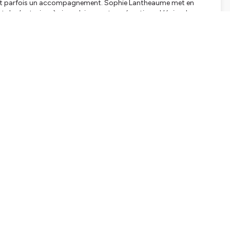
itent parfois un accompagnement. Sophie Lantheaume met en
et de s’autoriser à vivre pleinement ses émotions. L’épisode
s tabous entourant la santé mentale chez les hommes ?
Studio
, écrit par
Marguerite de Rodellec
, narré par
Florian
sseur d’urologie François Desgrandchamps
, et du Docteur
9007 Lyon, locataire gérant du fonds de commerce de Viatris
 92400 Courbevoie, établissement secondaire exploitant.
tialite
pour plus d'informations.