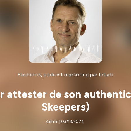
Flashback, podcast marketing par Intuiti
ur attester de son authent
Skeepers)
48min | 03/13/2024