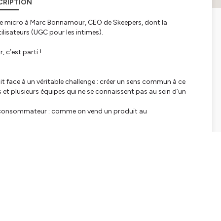
CRIPTION
 le micro à Marc Bonnamour, CEO de Skeepers, dont la
ilisateurs (UGC pour les intimes).
 c’est parti !
t face à un véritable challenge : créer un sens commun à ce
et plusieurs équipes qui ne se connaissent pas au sein d’un
nt consommateur : comme on vend un produit au
 collaborateurs, d’acquisition, de rétention, de développement
 qu’on retrouve autour du sujet d’engagement client.”
nt client, mais avec une spécificité : celle d’exploiter les
ux-mêmes, afin de porter un discours d’authenticité.
 que mes consommateurs disent de moi, de mes produits, de