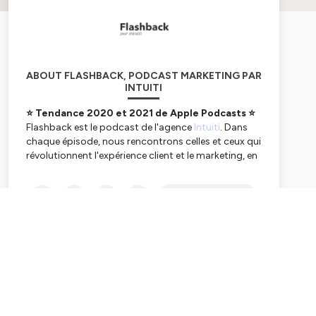
ABOUT FLASHBACK, PODCAST MARKETING PAR
INTUITI
⭐ Tendance 2020 et 2021 de Apple Podcasts ⭐
Flashback est le podcast de l'agence
Intuiti
. Dans
chaque épisode, nous rencontrons celles et ceux qui
révolutionnent l'expérience client et le marketing, en
respectant leurs propres valeurs. Il est toujours
question de digital, de marketing et de
Subscribe
communication. On y parle aussi de doutes,
d'espoirs, de parentalité, d'ambition, de vision,
d'équilibre perso... et plus rarement (même si c'est
arrivé), de Martin Solveig, de Nikos Aliagas, de Joël
Dicker, d'Amélie Mauresmo, du "Père Noël est une
ordure", de Roland Garros, de Tchoupi, de phobies,
d'apiculture. Bref, on creuse nos sujets !
🗞 Suivre l'actualité en newsletter