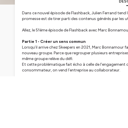
DES
Dans ce nouvel épisode de Flashback, Julien Ferrand tend
promesse est de tirer parti des contenus générés par les ut
Allez, le 51ème épisode de Flashback avec Marc Bonnamour,
Partie 1 - Créer un sens commun
Lorsqu’il arrive chez Skeepers en 2021, Marc Bonnamour fai
nouveau groupe. Parce que regrouper plusieurs entreprises 
même groupe relève du défi.
Et cette problématique fait écho à celle de l’engageme
consommateur, on vend l’entreprise au collaborateur.
“Quand on parle de RH on va très vite parler d’engagement
; et finalement ce sont exactement les mêmes thématiques
Partie 2 - L’authenticité par la transparence…
Skeepers s’est positionné sur le vaste domaine de l’engageme
contenus générés par les utilisateurs et consommateurs e
“En tant que marque, j’assume d’être transparent sur ce
mes services.”