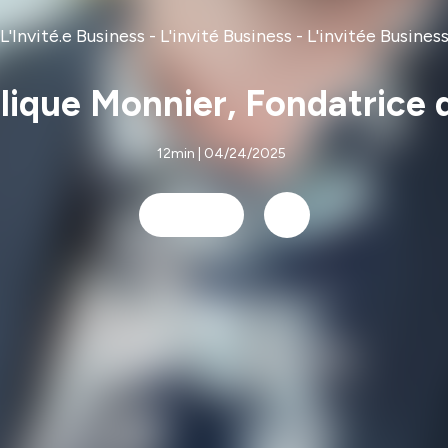
L'Invité.e Business - L'invité Business - L'invitée Busines
lique Monnier, Fondatrice 
12min | 04/24/2025
PLAY