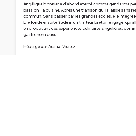
Angélique Monnier a d’abord exercé comme gendarme pend
passion : la cuisine. Après une trahison qui la laisse sans 
commun. Sans passer par les grandes écoles, elle intègre 
Elle fonde ensuite
Yoden
, un traiteur breton engagé, qui al
en proposant des expériences culinaires singulières, com
gastronomiques.
Hébergé par Ausha. Visitez
ausha.co/politique-de-confiden