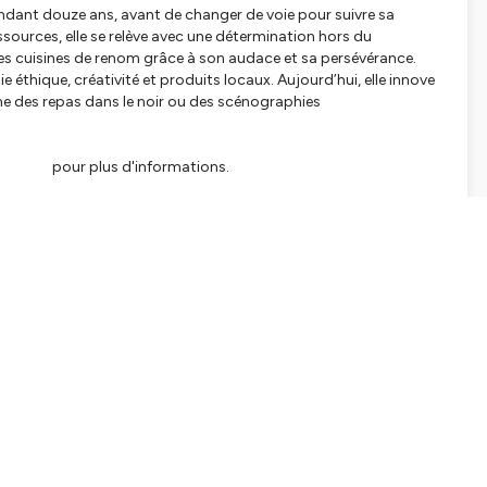
ant douze ans, avant de changer de voie pour suivre sa
ressources, elle se relève avec une détermination hors du
les cuisines de renom grâce à son audace et sa persévérance.
lie éthique, créativité et produits locaux. Aujourd’hui, elle innove
me des repas dans le noir ou des scénographies
tialite
pour plus d'informations.
SHARE
EMBED
Facebook
X (Twitter)
LinkedIn