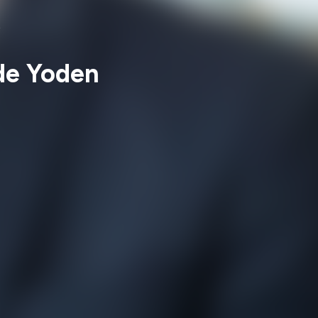
s
de Yoden