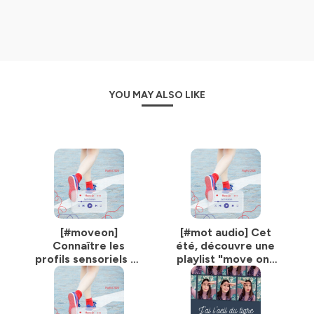
museum et
osons imaginer ensemble un musée plus
fou, surprenant et durable celui du 21e siècle
,
grâce à mon oeil avisé et mes conseils pour réussir.
Soyez waouh, pimpez les musées, pimpez les expos,
pimpez la culture !
YOU MAY ALSO LIKE
Par Claire Casedas, scénographe, muséographe et
formatrice chez Fun in museum.
www.funinmuseum.com
Instagram
Facebook
Crédits musique : Wanderer (Take 2) by Admiral Bob (c)
copyright 2020 Licensed under a Creative Commons
Attribution (3.0) license.
http://dig.ccmixter.org/files/admiralbob77/62202 Ft:
[#moveon]
[#mot audio] Cet
SackJo22
Connaître les
été, découvre une
profils sensoriels et
playlist "move on"
Hébergé par Ausha. Visitez
ausha.co/politique-de-
les théories
pour bouger les
confidentialite
pour plus d'informations.
d'apprentissage : un
lignes et réinventer
indispensable pour
les musées
un musée inclusif en