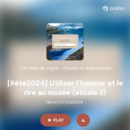
J'ai l'oeil du tigre - musée et exposition
[#été2024] Utiliser l'humour et le
rire au musée (escale 3)
16min | 07/23/2024
PLAY