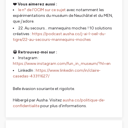
❤️ Vous aimerez aussi :
le n° de l'OCIM sur ce sujet
avec notamment les
expérimentations du muséum de Neuchâtel et du MEN,
que j'adore.
22. Au secours... mannequins moches ! 10 solutions
créatives :
https://podcast.ausha.co/j-ai-l-oeil-du-
tigre/22-au-secours-mannequins-moches
😀 Retrouvez-moi sur :
Instagram :
https://www.instagram.com/fun_in_museum/?hl=en
LinkedIn :
https://www.linkedin.com/in/claire-
casedas-43311627/
Belle évasion souriante et rigolote.
Hébergé par Ausha. Visitez
ausha.co/politique-de-
confidentialite
pour plus d'informations.