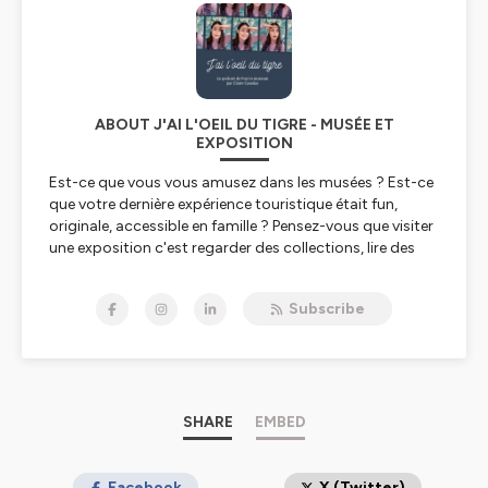
ABOUT J'AI L'OEIL DU TIGRE - MUSÉE ET
EXPOSITION
Est-ce que vous vous amusez dans les musées ? Est-ce
que votre dernière expérience touristique était fun,
originale, accessible en famille ? Pensez-vous que visiter
une exposition c'est regarder des collections, lire des
panneaux et ne rien toucher, ne rien vivre ? C'est bien
plus que cela !
Subscribe
J’ai l’œil du tigre est le 1er podcast qui parle de
musée, de patrimoine, de tourisme, sous un autre
angle que la description d’œuvres d’art.
Musée,
expo, patrimoine ne signifient pas (seulement) art.
SHARE
EMBED
Pour qui travaille ou veut travailler dans ce secteur, ce
podcast creuse des sujets comme la
muséographie
, la
scénographie
Facebook
, la
médiation
culturelle, l’
X (Twitter)
accessibilité