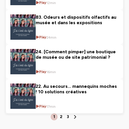
Play
12min
83. Odeurs et dispositifs olfactifs au
musée et dans les expositions
Play
24min
24. [Comment pimper] une boutique
de musée ou de site patrimonial ?
Play
16min
22. Au secours... mannequins moches
! 10 solutions créatives
Play
17min
1
2
3