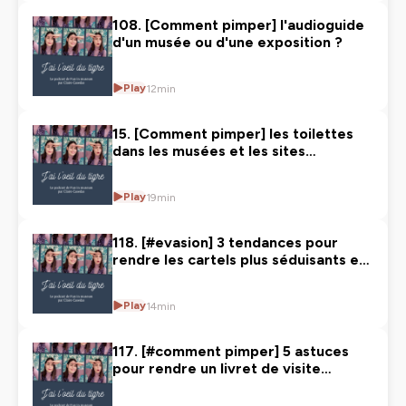
108. [Comment pimper] l'audioguide
d'un musée ou d'une exposition ?
Play
12min
15. [Comment pimper] les toilettes
dans les musées et les sites
touristiques ?
Play
19min
118. [#evasion] 3 tendances pour
rendre les cartels plus séduisants et
accessibles
Play
14min
117. [#comment pimper] 5 astuces
pour rendre un livret de visite
immersif et multisensoriel