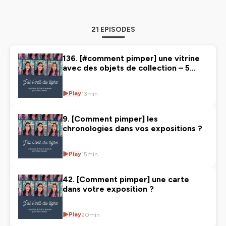
21 EPISODES
136. [#comment pimper] une vitrine
avec des objets de collection – 5
conseils
Play
13min
9. [Comment pimper] les
chronologies dans vos expositions ?
Play
15min
42. [Comment pimper] une carte
dans votre exposition ?
Play
20min