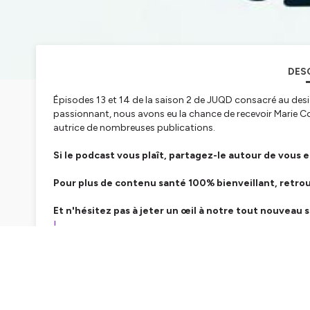
DES
Épisodes 13 et 14 de la saison 2 de JUQD consacré au desi
passionnant, nous avons eu la chance de recevoir Marie Coi
autrice de nombreuses publications.
Si le podcast vous plaît, partagez-le autour de vous e
Pour plus de contenu santé 100% bienveillant, retr
Et n'hésitez pas à jeter un œil à notre tout nouveau s
!
Sources pertinentes :
"Un laboratoire d'innovation culturelle par le design", Ma
"L'expérience du patient en design, une ressource pour
neuf", Carine Delanoë-Vieux, Marie Coirié et al, Ocula 20 