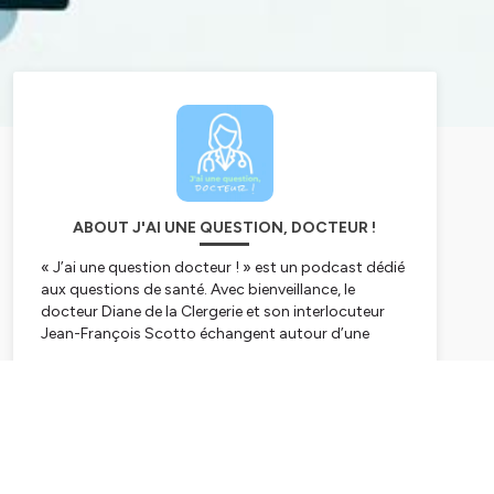
ABOUT J'AI UNE QUESTION, DOCTEUR !
« J’ai une question docteur ! » est un podcast dédié
aux questions de santé. Avec bienveillance, le
docteur Diane de la Clergerie et son interlocuteur
Jean-François Scotto échangent autour d’une
thématique médicale ou médico-sociale dans un
format court et pratique à écouter. Il s’agit d’un
Subscribe
podcast de vulgarisation médicale axé sur
l’information et la prévention, qui ne peut en aucun
cas se substituer à une consultation avec un
professionnel de santé.