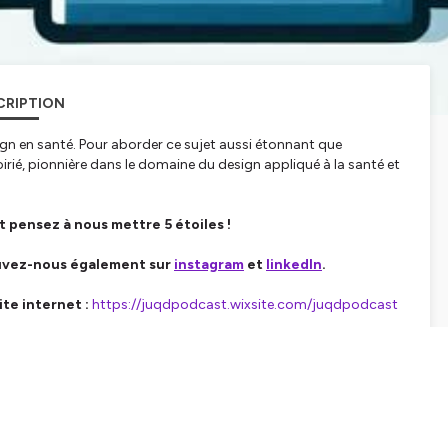
CRIPTION
gn en santé. Pour aborder ce sujet aussi étonnant que
rié, pionnière dans le domaine du design appliqué à la santé et
t pensez à nous mettre 5 étoiles !
ouvez-nous également sur
instagram
et
linkedIn
.
ite internet :
https://juqdpodcast.wixsite.com/juqdpodcast
rie Coirié et al, revue Gestions hospitalières (avril 2021)
 la conception d'un parcours d'hospitalité dans un hôpital
(Octobre 2019)