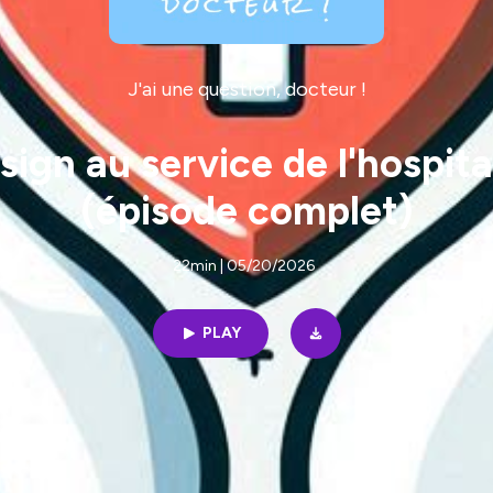
J'ai une question, docteur !
gn au service de l'hospital
(épisode complet)
22min | 05/20/2026
PLAY