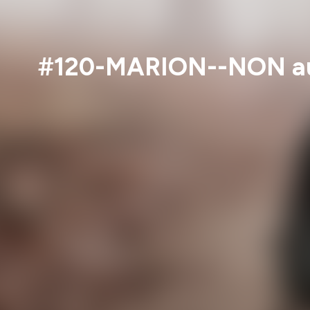
#120-MARION--NON aux 