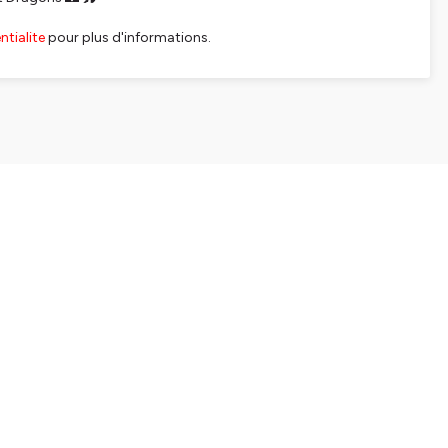
tialite
pour plus d'informations.
SHARE
EMBED
Facebook
X (Twitter)
LinkedIn
WhatsApp
Email
Copy link