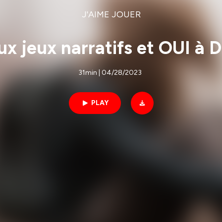
J'AIME JOUER
jeux narratifs et OUI à Do
31min | 04/28/2023
PLAY