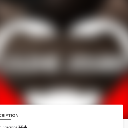
CRIPTION
t Dragons 🏰 🐲