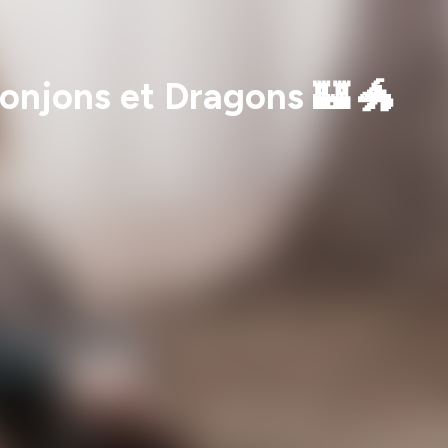
njons et Dragons 🏰 🐲