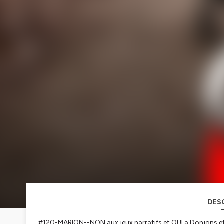
DES
#120-MARION--NON aux jeux narratifs et OUI a Donjons e