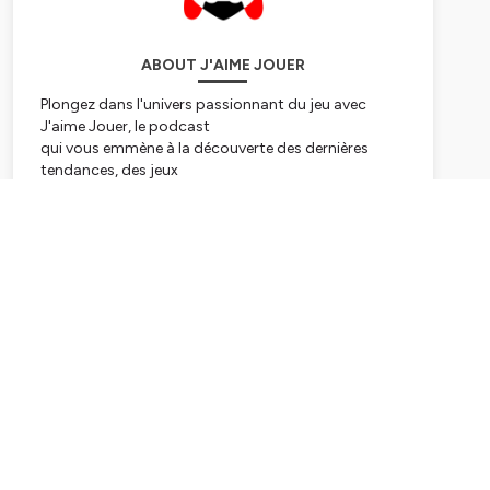
ABOUT J'AIME JOUER
Plongez dans l'univers passionnant du jeu avec
J'aime Jouer, le podcast
qui vous emmène à la découverte des dernières
tendances, des jeux
classiques et des anecdotes les plus folles du
monde du gaming. Que vous
Subscribe
soyez un joueur passionné ou simplement curieux,
rejoignez-nous pour
une exploration ludique et divertissante de cet
univers fascinant.
Préparez-vous à vivre des moments de fun, de
découverte et de partage
avec notre équipe de gamers passionnés, chaque
semaine sur J'aime Jouer.
Hébergé par Ausha. Visitez
ausha.co/politique-de-
confidentialite
pour plus d'informations.