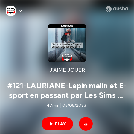
J'AIME JOUER
#121-LAURIANE-Lapin malin et E-
sport en passant par Les Sims 🐰
🎫
47min | 05/05/2023
PLAY