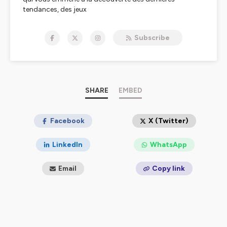
tendances, des jeux
classiques et des anecdotes les plus folles du monde du
gaming. Que vous
Subscribe
soyez un joueur passionné ou simplement curieux,
rejoignez-nous pour
une exploration ludique et divertissante de cet univers
fascinant.
Préparez-vous à vivre des moments de fun, de
découverte et de partage
SHARE
EMBED
avec notre équipe de gamers passionnés, chaque
semaine sur J'aime Jouer.
Facebook
X (Twitter)
Hébergé par Ausha. Visitez
ausha.co/politique-de-
confidentialite
pour plus d'informations.
LinkedIn
WhatsApp
Email
Copy link