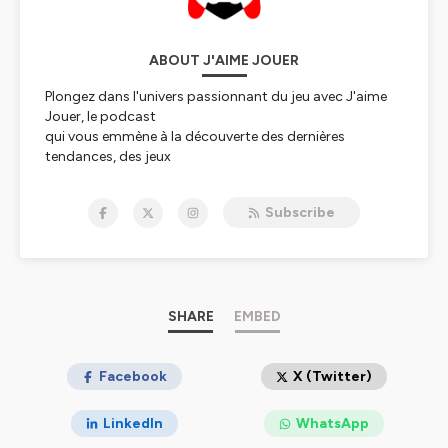
ABOUT J'AIME JOUER
Plongez dans l'univers passionnant du jeu avec J'aime
Jouer, le podcast
qui vous emmène à la découverte des dernières
tendances, des jeux
classiques et des anecdotes les plus folles du monde du
gaming. Que vous
Subscribe
soyez un joueur passionné ou simplement curieux,
rejoignez-nous pour
une exploration ludique et divertissante de cet univers
fascinant.
Préparez-vous à vivre des moments de fun, de
découverte et de partage
SHARE
EMBED
avec notre équipe de gamers passionnés, chaque
semaine sur J'aime Jouer.
Facebook
X (Twitter)
Hébergé par Ausha. Visitez
ausha.co/politique-de-
confidentialite
pour plus d'informations.
LinkedIn
WhatsApp