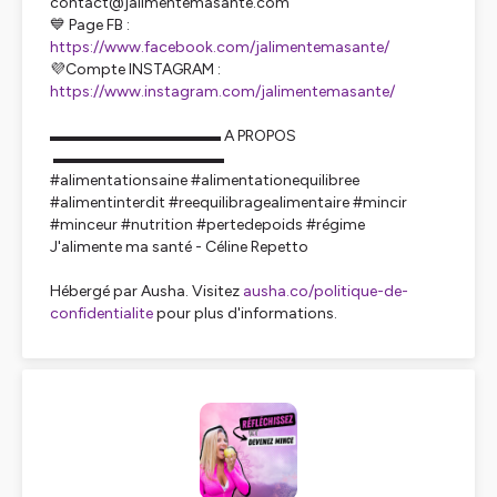
contact@jalimentemasante.com
💙 Page FB :
https://www.facebook.com/jalimentemasante/
💜Compte INSTAGRAM :
https://www.instagram.com/jalimentemasante/
▬▬▬▬▬▬▬▬▬▬▬ A PROPOS
▬▬▬▬▬▬▬▬▬▬▬
#alimentationsaine #alimentationequilibree
#alimentinterdit #reequilibragealimentaire #mincir
#minceur #nutrition #pertedepoids #régime
J'alimente ma santé - Céline Repetto
Hébergé par Ausha. Visitez
ausha.co/politique-de-
confidentialite
pour plus d'informations.