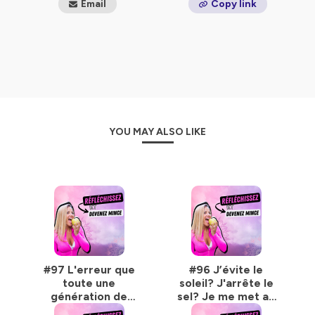
Email
Copy link
YOU MAY ALSO LIKE
#97 L'erreur que
#96 J’évite le
toute une
soleil? J'arrête le
génération de
sel? Je me met au
parents a faite.
Paddle?