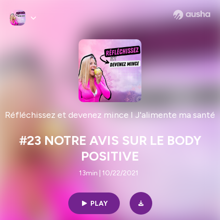
Réfléchissez et devenez mince I J'alimente ma santé
#23 NOTRE AVIS SUR LE BODY
POSITIVE
13min | 10/22/2021
PLAY