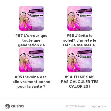
#97 L'erreur que
#96 J’évite le
toute une
soleil? J'arrête le
génération de
sel? Je me met au
parents a faite.
Paddle?
#95 L’avoine est-
#94 TU NE SAIS
elle vraiment bonne
PAS CALCULER TES
pour la santé ?
CALORIES !
© 2026 Ausha
Legal notice