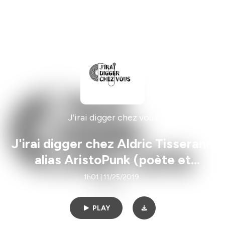
J'irai digger chez vous
J'irai digger chez Aldric Tisserand
alias AristoPunk (poète et
dessinateur libertaire)
1h01 | 11/25/2019
PLAY