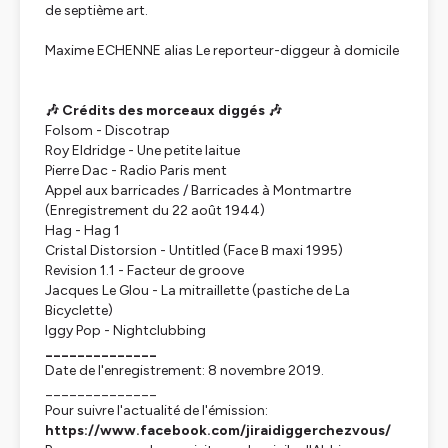
de septième art.
Maxime ECHENNE alias Le reporteur-diggeur à domicile
🎶
Crédits des morceaux diggés
🎶
Folsom - Discotrap
Roy Eldridge - Une petite laitue
Pierre Dac - Radio Paris ment
Appel aux barricades / Barricades à Montmartre
(Enregistrement du 22 août 1944)
Hag - Hag 1
Cristal Distorsion - Untitled (Face B maxi 1995)
Revision 1.1 - Facteur de groove
Jacques Le Glou - La mitraillette (pastiche de La
Bicyclette)
Iggy Pop - Nightclubbing
______________
Date de l'enregistrement: 8 novembre 2019.
______________
Pour suivre l'actualité de l'émission:
https://www.facebook.com/jiraidiggerchezvous/