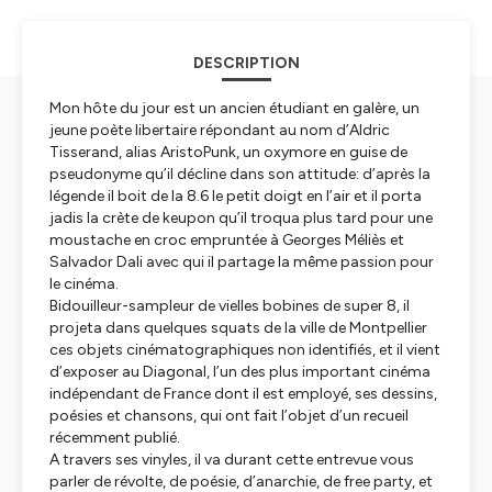
DESCRIPTION
Mon hôte du jour est un ancien étudiant en galère, un
jeune poète libertaire répondant au nom d’Aldric
Tisserand, alias AristoPunk, un oxymore en guise de
pseudonyme qu’il décline dans son attitude: d’après la
légende il boit de la 8.6 le petit doigt en l’air et il porta
jadis la crète de keupon qu’il troqua plus tard pour une
moustache en croc empruntée à Georges Méliès et
Salvador Dali avec qui il partage la même passion pour
le cinéma.
Bidouilleur-sampleur de vielles bobines de super 8, il
projeta dans quelques squats de la ville de Montpellier
ces objets cinématographiques non identifiés, et il vient
d’exposer au Diagonal, l’un des plus important cinéma
indépendant de France dont il est employé, ses dessins,
poésies et chansons, qui ont fait l’objet d’un recueil
récemment publié.
A travers ses vinyles, il va durant cette entrevue vous
parler de révolte, de poésie, d’anarchie, de free party, et