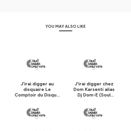
activité soit moins populaire que le jogging peut
expliquer l'absence de ce terme dans les dictionnaires.
P.-P.-S.: étant basé sur Montpellier, mes hôtes sont
YOU MAY ALSO LIKE
principalement de la région Occitanie, mais le devoir de
mettre en lumière les trésors que certains cachent chez
eux peut m'amener à faire des kilomètres
supplémentaires.
_________________________________________
Auteur et réalisation: Maxime ECHENNE, alias Le
reporteur-diggeur à domicile
J'irai digger au
J'irai digger chez
disquaire Le
Dom Karsenti alias
_________________________________________
Comptoir du Disque
Dj Dom-E (Soul
(Montpellier)
Parade
N’hésitez pas à vous abonner au podcast, et surtout à
Club/Sausage
le partager autour de vous!
Records/Les Rivals)
Il est présent sur différentes plateformes d'écoute:
Deezer, Spotify, Mixcloud, Google Podcasts, Apple
Podcasts, Podcast Addict...