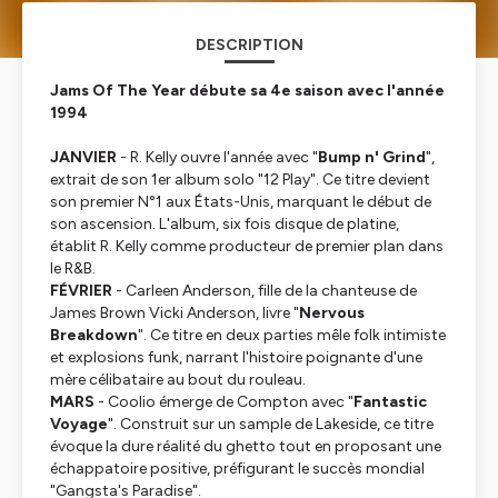
DESCRIPTION
Jams Of The Year débute sa 4e saison avec l'année
1994
JANVIER
- R. Kelly ouvre l'année avec "
Bump n' Grind
",
extrait de son 1er album solo "12 Play". Ce titre devient
son premier N°1 aux États-Unis, marquant le début de
son ascension. L'album, six fois disque de platine,
établit R. Kelly comme producteur de premier plan dans
le R&B.
FÉVRIER
- Carleen Anderson, fille de la chanteuse de
James Brown Vicki Anderson, livre "
Nervous
Breakdown
". Ce titre en deux parties mêle folk intimiste
et explosions funk, narrant l'histoire poignante d'une
mère célibataire au bout du rouleau.
MARS
- Coolio émerge de Compton avec "
Fantastic
Voyage
". Construit sur un sample de Lakeside, ce titre
évoque la dure réalité du ghetto tout en proposant une
échappatoire positive, préfigurant le succès mondial
"Gangsta's Paradise".