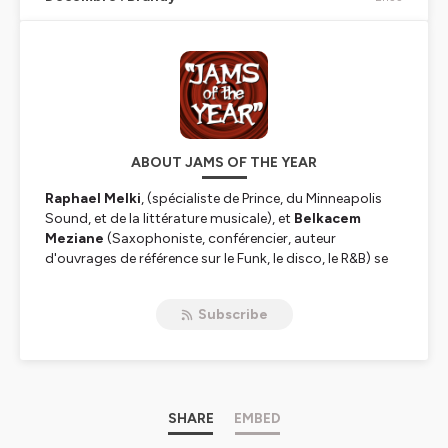
ABOUT JAMS OF THE YEAR
Raphael Melki
, (spécialiste de Prince, du Minneapolis
Sound, et de la littérature musicale), et
Belkacem
Meziane
(Saxophoniste, conférencier, auteur
d'ouvrages de référence sur le Funk, le disco, le R&B) se
réunissent pour aborder dans chaque épisode une
année.
12 mois, 12 titres
choisis parmi les classiques du
Subscribe
Funk, du Rap, de la Soul, du New Jack Swing, du R&B, et
des musiques urbaines, sortis cette année là.
Hébergé par Ausha. Visitez
ausha.co/politique-de-
confidentialite
pour plus d'informations.
SHARE
EMBED