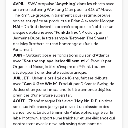
AVRIL
- SWV propulse "
Anything
" dans les charts avec
un remix featuring Wu-Tang Clan pour la B.O. d'"Above
The Rim". Le groupe, initialement sous-estimé, prouve
son talent grâce au producteur Brian Alexander Morgan.
MAI
- Da Brat devient la première rappeuse à obtenir un
disque de platine avec "
Funkdafied
". Produit par
Jermaine Dupri, le titre sample "Between The Sheets"
des Isley Brothers et rend hommage au funk de
Parliament.
JUIN
- Outkast pose les fondations du son d'Atlanta
avec "
Southernplayalisticadillacmuzik
". Produit par
Organized Noise, le titre s'inspire du P-Funk tout en
développant une identité sudiste unique.
JUILLET
- Usher, alors âgé de 16 ans, fait ses débuts
avec "
Can U Get Wit It
". Produit par DeVante Swing de
Jodeci et un jeune Timbaland, le titre annonce déjà les
prémices d'une future superstar.
AOÛT
- Zhané marque l'été avec "
Hey Mr. DJ
", un titre
soul aux influences jazzy qui devient un classique des
dancefloors. Le duo féminin de Philadelphie, signé sur le
label Motown, apporte une fraîcheur et une élégance qui
contrastent avec le new jack swing dominant de