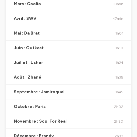
Mars : Coolio
33min
Avril : SWV
47min
Mai : Da Brat
1h01
Juin : Outkast
1h10
Juillet : Usher
1h24
Août : Zhané
1h35
Septembre : Jamiroquai
1h45
Octobre : Paris
2h02
Novembre : Soul For Real
2h20
Décembre : Brandy
2h33