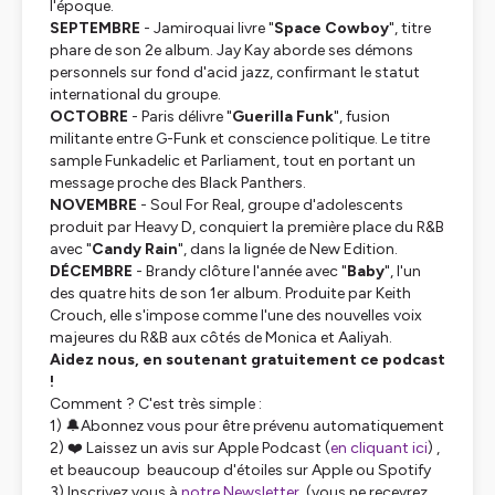
l'époque.
SEPTEMBRE
- Jamiroquai livre "
Space Cowboy
", titre
phare de son 2e album. Jay Kay aborde ses démons
personnels sur fond d'acid jazz, confirmant le statut
international du groupe.
OCTOBRE
- Paris délivre "
Guerilla Funk
", fusion
militante entre G-Funk et conscience politique. Le titre
sample Funkadelic et Parliament, tout en portant un
message proche des Black Panthers.
NOVEMBRE
- Soul For Real, groupe d'adolescents
produit par Heavy D, conquiert la première place du R&B
avec "
Candy Rain
", dans la lignée de New Edition.
DÉCEMBRE
- Brandy clôture l'année avec "
Baby
", l'un
des quatre hits de son 1er album. Produite par Keith
Crouch, elle s'impose comme l'une des nouvelles voix
majeures du R&B aux côtés de Monica et Aaliyah.
Aidez nous, en soutenant gratuitement ce podcast
!
Comment ? C'est très simple :
1) 🔔Abonnez vous pour être prévenu automatiquement
2) ❤️ Laissez un avis sur Apple Podcast (
en cliquant ici
) ,
et beaucoup beaucoup d'étoiles sur Apple ou Spotify
3) Inscrivez vous à
notre Newsletter
(vous ne recevrez