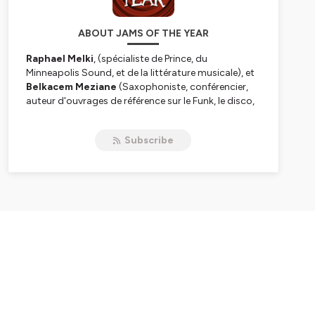
ABOUT JAMS OF THE YEAR
Raphael Melki
, (spécialiste de Prince, du
Minneapolis Sound, et de la littérature musicale), et
Belkacem Meziane
(Saxophoniste, conférencier,
auteur d'ouvrages de référence sur le Funk, le disco,
le R&B) se réunissent pour aborder dans chaque
épisode une année.
12 mois, 12 titres
choisis parmi
Subscribe
les classiques du Funk, du Rap, de la Soul, du New
Jack Swing, du R&B, et des musiques urbaines,
sortis cette année là.
Hébergé par Ausha. Visitez
ausha.co/politique-de-
confidentialite
pour plus d'informations.