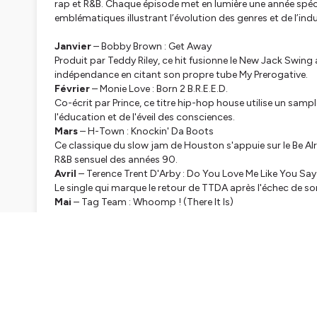
rap et R&B. Chaque épisode met en lumière une année spéc
emblématiques illustrant l’évolution des genres et de l’ind
Janvier
– Bobby Brown :
Get Away
Produit par Teddy Riley, ce hit fusionne le New Jack Swin
indépendance en citant son propre tube
My Prerogative
.
Février
– Monie Love :
Born 2 B.R.E.E.D.
Co-écrit par Prince, ce titre hip-hop house utilise un sa
l'éducation et de l'éveil des consciences.
Mars
– H-Town :
Knockin' Da Boots
Ce classique du slow jam de Houston s'appuie sur le
Be Al
R&B sensuel des années 90.
Avril
– Terence Trent D'Arby :
Do You Love Me Like You Say
Le single qui marque le retour de TTDA après l'échec de s
Mai
– Tag Team :
Whoomp ! (There It Is)
Véritable phénomène devenu hymne de stade, ce titre d'Atla
singles les plus vendus de l'histoire du hip-hop.
Juin
– Tony! Toni! Toné! :
If I Had No Loot
Le trio d'Oakland célèbre ses racines avec une instrument
pour une soul moderne, organique et instrumentale. Le gr
Juillet
– Janet Jackson :
If
Ce titre charnière mêle un riff de guitare rock agressif aux
dans une ère plus mature et audacieuse.