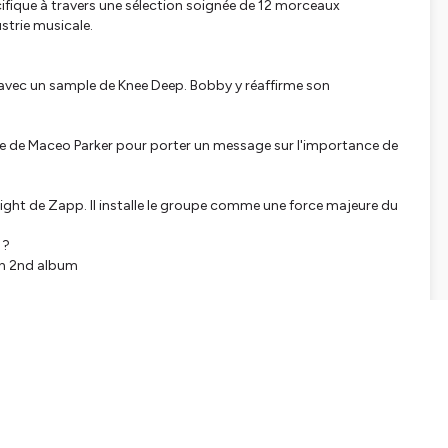
ifique à travers une sélection soignée de 12 morceaux
ustrie musicale.
g avec un sample de
Knee Deep
. Bobby y réaffirme son
mple de Maceo Parker pour porter un message sur l'importance de
right
de Zapp. Il installe le groupe comme une force majeure du
 ?
on 2nd album
nta repose sur une boucle italo-disco de Kano. Il reste l'un des
ation "live" et un sample de Teddy Pendergrass. Un manifeste
oupe qui a popularisé Raphael Saadiq
 productions léchées de Jam & Lewis. Il redéfinit l'image de Janet