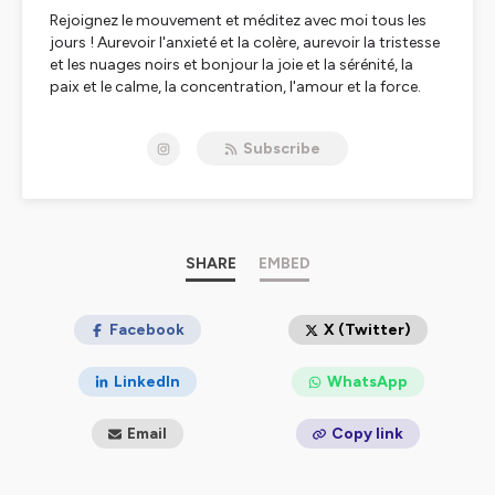
Rejoignez le mouvement et méditez avec moi tous les
jours ! Aurevoir l'anxieté et la colère, aurevoir la tristesse
et les nuages noirs et bonjour la joie et la sérénité, la
paix et le calme, la concentration, l'amour et la force.
Tout ça saupoudré d'un peu d'humour et de
philosophie. Rejoignez-moi sur jemeditetouslesjours.fr
Subscribe
- Harry
Hébergé par Ausha. Visitez
ausha.co/politique-de-
confidentialite
pour plus d'informations.
SHARE
EMBED
Facebook
X (Twitter)
LinkedIn
WhatsApp
Email
Copy link