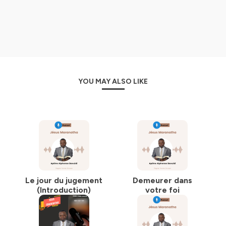
entre eux ainsi que bien d’autres religions.
Pouvons-nous répondre à cette question ?
Etant donné qu’il n’y a qu’un seul et unique Dieu
créateur, une seule vérité, pourquoi n’y aurait-il pas sur
terre une seule croyance et une seule église ?
Dieu voit-il tout cela ?. Pourquoi n’interviendrait-il pas
lui-même pour nous montrer le bon chemin qui est celui
de la vérité ? Afin que cessent les conflits et les guerres
YOU MAY ALSO LIKE
de religions.
C’est exactement ce que Dieu a fait.
https://www.jesus-pentecote.com
Hébergé par Ausha. Visitez
ausha.co/politique-de-
confidentialite
pour plus d'informations.
Le jour du jugement
Demeurer dans
(Introduction)
votre foi