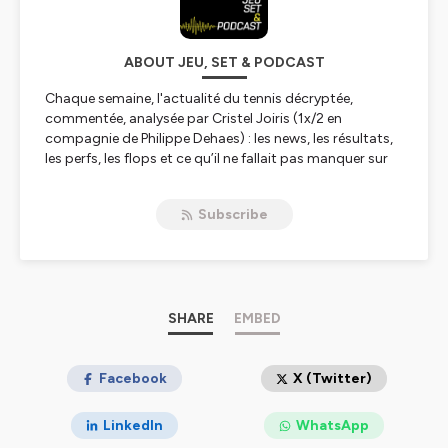
ABOUT JEU, SET & PODCAST
Chaque semaine, l'actualité du tennis décryptée,
commentée, analysée par Cristel Joiris (1x/2 en
compagnie de Philippe Dehaes) : les news, les résultats,
les perfs, les flops et ce qu’il ne fallait pas manquer sur
les circuits ATP et WTA. 🎾🎧👩
Subscribe
Hébergé par Ausha. Visitez
ausha.co/politique-de-
confidentialite
pour plus d'informations.
SHARE
EMBED
Facebook
X (Twitter)
LinkedIn
WhatsApp