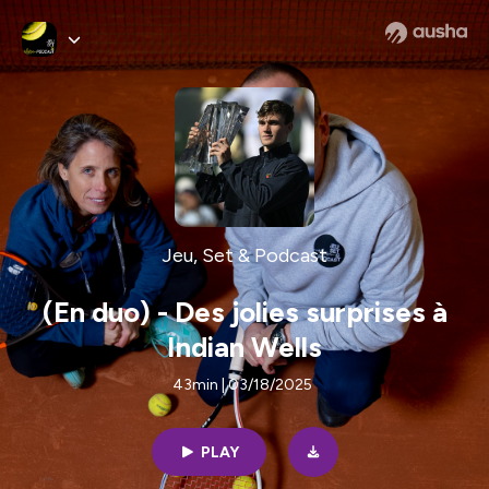
Jeu, Set & Podcast
(En duo) - Des jolies surprises à
Indian Wells
43min | 03/18/2025
PLAY