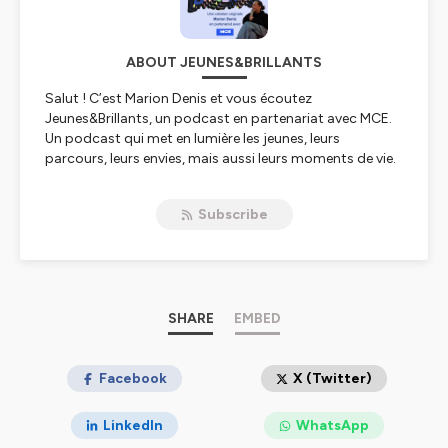
ABOUT JEUNES&BRILLANTS
Salut ! C’est Marion Denis et vous écoutez
Jeunes&Brillants, un podcast en partenariat avec MCE.
Un podcast qui met en lumière les jeunes, leurs
parcours, leurs envies, mais aussi leurs moments de vie.
Ici, on parle de tout sans tabou.
Subscribe
Hébergé par Ausha. Visitez
ausha.co/politique-de-
confidentialite
pour plus d'informations.
SHARE
EMBED
Facebook
X (Twitter)
LinkedIn
WhatsApp