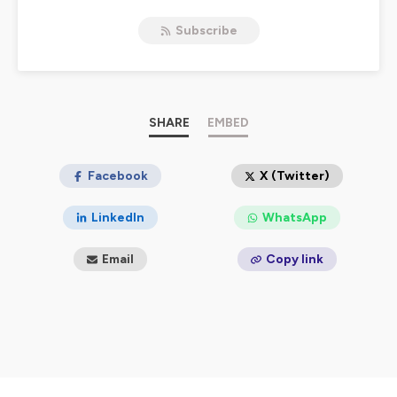
Subscribe
Hébergé par Ausha. Visitez
ausha.co/politique-de-
confidentialite
pour plus d'informations.
SHARE
EMBED
Facebook
X (Twitter)
LinkedIn
WhatsApp
Email
Copy link