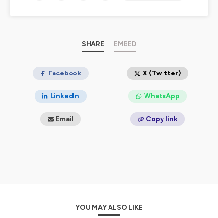
une thématique, avec souvent un invité expert pour
apporter son éclairage.
Hébergé par Ausha. Visitez
ausha.co/politique-de-
confidentialite
pour plus d'informations.
SHARE
EMBED
Facebook
X (Twitter)
LinkedIn
WhatsApp
Email
Copy link
YOU MAY ALSO LIKE