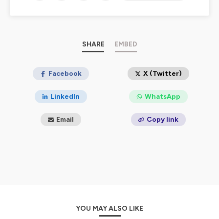
une thématique, avec souvent un invité expert pour
apporter son éclairage.
Hébergé par Ausha. Visitez
ausha.co/politique-de-
confidentialite
pour plus d'informations.
SHARE
EMBED
Facebook
X (Twitter)
LinkedIn
WhatsApp
Email
Copy link
YOU MAY ALSO LIKE