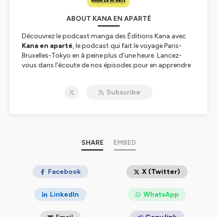
ABOUT KANA EN APARTÉ
Découvrez le podcast manga des Éditions Kana avec
Kana en aparté
, le podcast qui fait le voyage Paris-
Bruxelles-Tokyo en à peine plus d'une heure. Lancez-
vous dans l'écoute de nos épisodes pour en apprendre
plus sur nos auteurs, leurs oeuvres mais aussi sur les
coulisses du métier et de la société japonaise ! 😁📚
Subscribe
Hébergé par Ausha. Visitez
ausha.co/politique-de-
confidentialite
pour plus d'informations.
SHARE
EMBED
Facebook
X (Twitter)
LinkedIn
WhatsApp