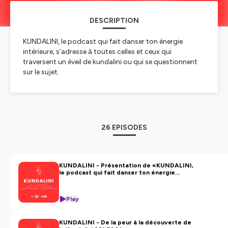
DESCRIPTION
KUNDALINI, le podcast qui fait danser ton énergie
intérieure, s’adresse à toutes celles et ceux qui
traversent un éveil de kundalini ou qui se questionnent
sur le sujet.
Je suis Claire Maldonado et je me dédie depuis 2019 à
l'accompagnement des personnes en éveil de Kundalini.
Plonge avec moi dans cet univers fascinant, où chaque
épisode t’ouvre la porte à une meilleure compréhension
26 EPISODES
et à une connexion plus profonde avec toi-même !
Tu peux soutenir ce podcast. Une manière de nourrir cet
espace, pour qu'il continue d'exister, de circuler, de
KUNDALINI - Présentation de «KUNDALINI,
le podcast qui fait danser ton énergie
toucher :
https://ko-fi.com/retourverslevivant (offrir un
intérieure» / S1 E000
café !)
Play
🔗
Tu peux aussi me retrouver sur:
-
[Site Internet Claire Maldonado]
KUNDALINI - De la peur à la découverte de
(
https://www.clairemaldonado.com)