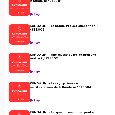
la Kundalini / S1 E001
Hébergé par Ausha. Visitez
ausha.co/politique-de-
Play
confidentialite
pour plus d'informations.
KUNDALINI - La Kundalini c'est quoi en fait ?
/ S1 E002
Play
KUNDALINI - Une mythe ou bel et bien une
réalité ? / S1 E003
Play
KUNDALINI - Les symptômes et
manifestations de la Kundalini / S1 E004
Play
KUNDALINI - Le symbolisme du serpent et