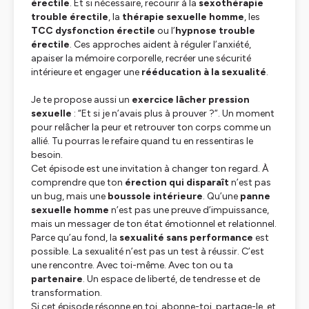
érectile
. Et si nécessaire, recourir à la
sexothérapie
trouble érectile
, la
thérapie sexuelle homme
, les
TCC dysfonction érectile
ou l’
hypnose trouble
érectile
. Ces approches aident à réguler l’anxiété,
apaiser la mémoire corporelle, recréer une sécurité
intérieure et engager une
rééducation à la sexualité
.
Je te propose aussi un
exercice lâcher pression
sexuelle
:
“Et si je n’avais plus à prouver ?”
. Un moment
pour relâcher la peur et retrouver ton corps comme un
allié. Tu pourras le refaire quand tu en ressentiras le
besoin.
Cet épisode est une invitation à changer ton regard. À
comprendre que ton
érection qui disparaît
n’est pas
un bug, mais une
boussole intérieure
. Qu’une
panne
sexuelle homme
n’est pas une preuve d’impuissance,
mais un messager de ton état émotionnel et relationnel.
Parce qu’au fond, la
sexualité sans performance
est
possible. La sexualité n’est pas un test à réussir. C’est
une rencontre. Avec toi-même. Avec ton ou ta
partenaire
. Un espace de liberté, de tendresse et de
transformation.
Si cet épisode résonne en toi, abonne-toi, partage-le, et