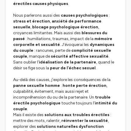
érectiles causes physiques
.
Nous parlerons aussi des
causes psychologiques
:
stress et érection
,
anxiété de performance
sexuelle
,
blocage psychologique érection
,
croyances limitantes. Mais aussi des
blessures du
passé
: humiliations, traumas, impact de la
mémoire
corporelle et sexualité
. J’évoquerai les
dynamiques
du couple
: rancunes, perte de
complicité sexuelle
couple
, manque de
sécurité affective sexualité
.
Sans oublier l’
idéalisation de la partenaire
, quand le
désir se fige sous la
peur de l’échec sexuel
.
Au-delà des causes, j’explore les conséquences de la
panne sexuelle homme
:
honte perte érection
,
culpabilité, évitement, mais aussi rejet et
incompréhension du ou de la partenaire. Un
trouble
érectile psychologique
touche toujours l’
intimité du
couple
.
Mais il existe des
solutions aux troubles érectiles
:
mettre des mots, ralentir,
réinventer la sexualité
,
explorer des
solutions naturelles dysfonction