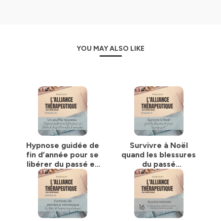
individuelle
et
thérapie de couple
depuis 2015.
J’accompagne celles et ceux qui veulent se libérer de
leurs
traumatismes
, apaiser leur
anxiété
, renforcer leur
estime de soi
, comprendre leurs
émotions
, créer des
relations épanouissantes
et retrouver une vie plus
YOU MAY ALSO LIKE
alignée.
Dans chaque épisode, je t’invite à explorer des clés
thérapeutiques concrètes et des réflexions puissantes
issues de mon expérience en cabinet. Mon approche est
holistique et ancrée
:
hypnose Ericksonienne
,
PNL
,
communication non-violente
,
psychologie des
attachements
, travail sur les
croyances limitantes
et
les
blessures intérieures
… tout est mis au service de
ta
transformation
.
Hypnose guidée de
Survivre à Noël
Au programme :
fin d’année pour se
quand les blessures
–
Psychologie & émotions
: comprendre tes
libérer du passé et
du passé
mécanismes, transformer tes croyances, reprendre ton
accueillir la nouvelle
ressurgissent E19
pouvoir intérieur, surmonter l’
anxiété
, apprendre à
année E20
réguler ton
stress
.
–
Relations & communication
: sortir des
relations
toxiques
, poser des
limites saines
, améliorer la
communication de couple
, apaiser les
conflits