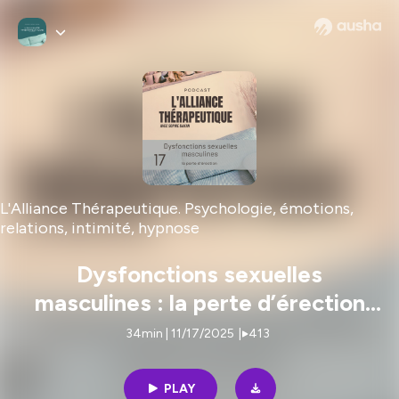
L'Alliance Thérapeutique. Psychologie, émotions,
relations, intimité, hypnose
Dysfonctions sexuelles
masculines : la perte d’érection
E17
34min | 11/17/2025
|
413
PLAY