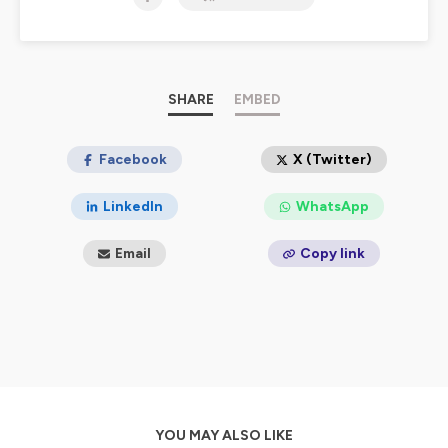
Produit par Les Compagnons de l'imaginaire, avec le
soutien d’INFILIGNES
Pour soutenir cette saison comme l'écriture des
suivantes c'est ici :
https://fr.tipeee.com/pe-
vilbert
SHARE
EMBED
Hébergé par Ausha. Visitez
ausha.co/politique-de-
confidentialite
Facebook
pour plus d'informations.
X (Twitter)
LinkedIn
WhatsApp
Email
Copy link
YOU MAY ALSO LIKE