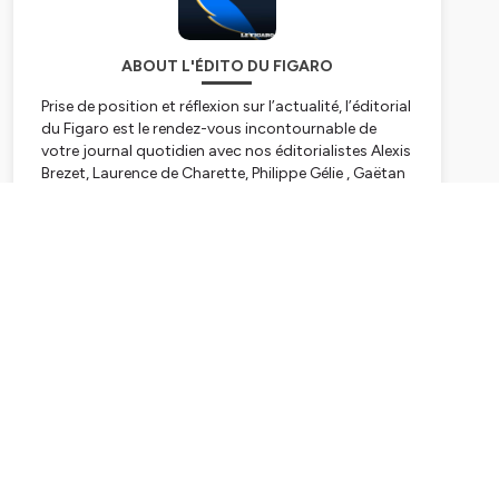
ABOUT L'ÉDITO DU FIGARO
Prise de position et réflexion sur l’actualité, l’éditorial
du Figaro est le rendez-vous incontournable de
votre journal quotidien avec nos éditorialistes Alexis
Brezet, Laurence de Charette, Philippe Gélie , Gaëtan
de Capèle, Yves Thréard, Vincent Tremolet de Villers,
Etienne de Montéty.
Subscribe
Retrouvez-le tous les matins en podcast sur le site
du Figaro et sur les plateformes Apple Podcasts,
Spotify, Deezer et Amazon Music
Hébergé par Ausha. Visitez
ausha.co/politique-de-
confidentialite
pour plus d'informations.