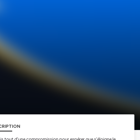
CRIPTION
mais tout d’une compromission pour espérer que s’éloigne le