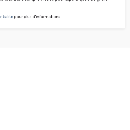
tialite
pour plus d'informations.
SHARE
EMBED
Facebook
X (Twitter)
LinkedIn
WhatsApp
Email
Copy link