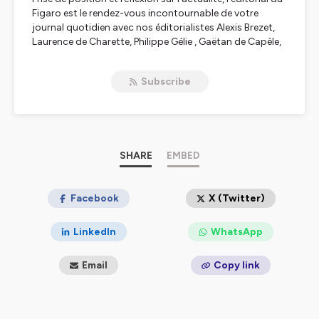
Figaro est le rendez-vous incontournable de votre
journal quotidien avec nos éditorialistes Alexis Brezet,
Laurence de Charette, Philippe Gélie , Gaëtan de Capèle,
Yves Thréard, Vincent Tremolet de Villers, Etienne de
Montéty.
Subscribe
Retrouvez-le tous les matins en podcast sur le site du
Figaro et sur les plateformes Apple Podcasts, Spotify,
Deezer et Amazon Music
Hébergé par Ausha. Visitez
SHARE
ausha.co/politique-de-
EMBED
confidentialite
pour plus d'informations.
Facebook
X (Twitter)
LinkedIn
WhatsApp
Email
Copy link