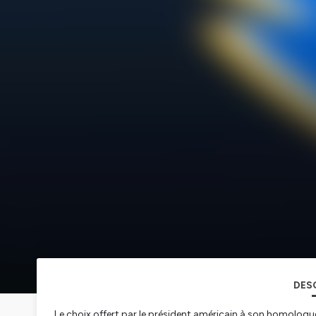
DES
Le choix offert par le président américain à son homologue