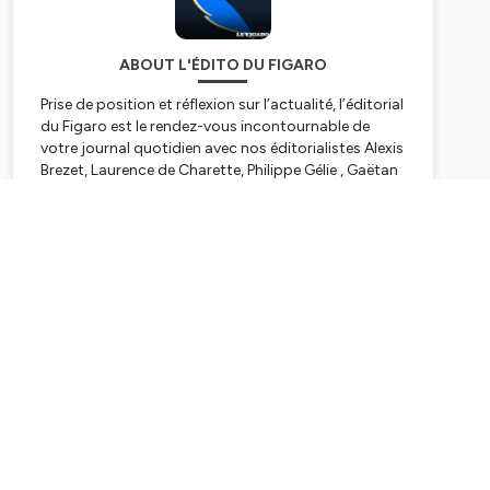
ABOUT L'ÉDITO DU FIGARO
Prise de position et réflexion sur l’actualité, l’éditorial
du Figaro est le rendez-vous incontournable de
votre journal quotidien avec nos éditorialistes Alexis
Brezet, Laurence de Charette, Philippe Gélie , Gaëtan
de Capèle, Yves Thréard, Vincent Tremolet de Villers,
Etienne de Montéty.
Subscribe
Retrouvez-le tous les matins en podcast sur le site
du Figaro et sur les plateformes Apple Podcasts,
Spotify, Deezer et Amazon Music
Hébergé par Ausha. Visitez
ausha.co/politique-de-
confidentialite
pour plus d'informations.