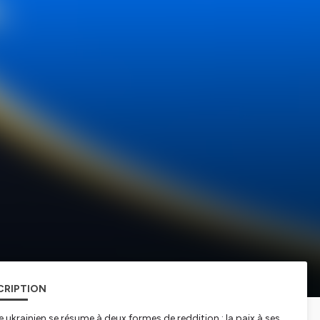
CRIPTION
 ukrainien se résume à deux formes de reddition : la paix à ses