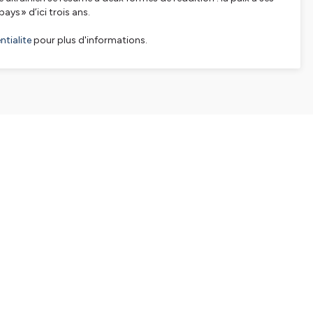
ays » d’ici trois ans.
tialite
pour plus d'informations.
SHARE
EMBED
Facebook
X (Twitter)
LinkedIn
WhatsApp
Email
Copy link