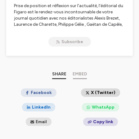
Prise de position et réflexion sur l’actualité, l’éditorial du
Figaro est le rendez-vous incontournable de votre
journal quotidien avec nos éditorialistes Alexis Brezet,
Laurence de Charette, Philippe Gélie , Gaëtan de Capèle,
Yves Thréard, Vincent Tremolet de Villers, Etienne de
Montéty.
Subscribe
Retrouvez-le tous les matins en podcast sur le site du
Figaro et sur les plateformes Apple Podcasts, Spotify,
Deezer et Amazon Music
Hébergé par Ausha. Visitez
SHARE
ausha.co/politique-de-
EMBED
confidentialite
pour plus d'informations.
Facebook
X (Twitter)
LinkedIn
WhatsApp
Email
Copy link