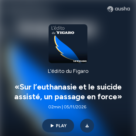
L'édito du Figaro
«Sur l’euthanasie et le suicide
assisté, un passage en force»
02min | 05/11/2026
PLAY