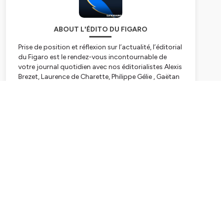
ABOUT L'ÉDITO DU FIGARO
Prise de position et réflexion sur l’actualité, l’éditorial
du Figaro est le rendez-vous incontournable de
votre journal quotidien avec nos éditorialistes Alexis
Brezet, Laurence de Charette, Philippe Gélie , Gaëtan
de Capèle, Yves Thréard, Vincent Tremolet de Villers,
Etienne de Montéty.
Subscribe
Retrouvez-le tous les matins en podcast sur le site
du Figaro et sur les plateformes Apple Podcasts,
Spotify, Deezer et Amazon Music
Hébergé par Ausha. Visitez
ausha.co/politique-de-
confidentialite
pour plus d'informations.