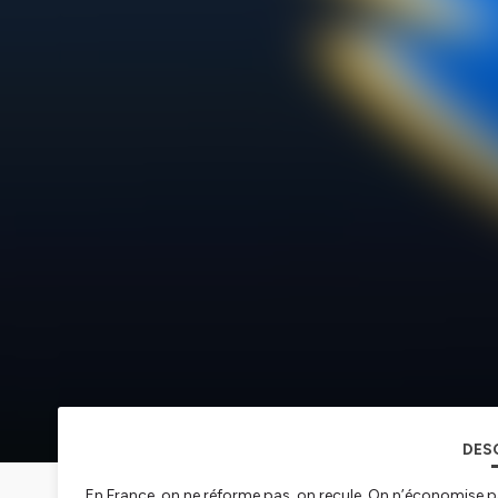
DES
En France, on ne réforme pas, on recule. On n’économise p