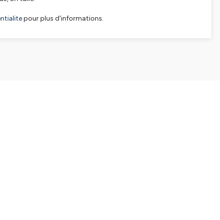
tialite
pour plus d'informations.
SHARE
EMBED
Facebook
X (Twitter)
LinkedIn
WhatsApp
Email
Copy link