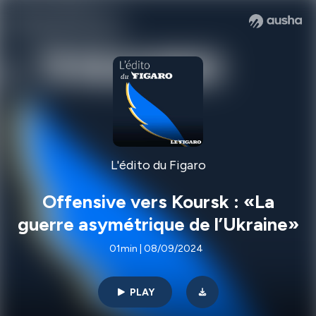
L'édito du Figaro
Offensive vers Koursk : «La
guerre asymétrique de l’Ukraine»
01min | 08/09/2024
PLAY