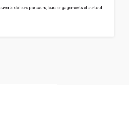
couverte de leurs parcours, leurs engagements et surtout
sport comme une aventure physique, mentale… et parfois
urse à pied, trail, triathlon, ultra, cyclisme…) et surtout de
cture
.
rants
et de
rencontres humaines
.
ountains Legacy)
réalisateur, photographe
i, expéditions et grands
me : celle du chemin que
 livre
 quête de sens, la
he d’authenticité dans un