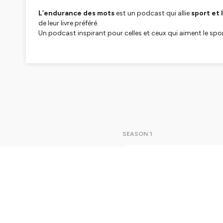
L’endurance des mots
est un podcast qui allie
sport et 
de leur livre préféré.
Un podcast inspirant pour celles et ceux qui aiment le spor
L’Endurance des mots
est un podcast qui explore la ren
À travers des
portraits de personnalités sportives (pro
littéraire.
Dans chaque épisode, on parle de
parcours sportif
, de
vi
leur
livre préféré
. Car nous manquons tous de recommand
L’Endurance des mots
casse les idées reçues et les fronti
Car lire, comme s’entraîner, développe l’endurance, la curio
Un podcast pour les
sportifs lecteurs
, les
lecteurs spor
SEASON 1
Une page après l’autre
EP9: "L
Dans ce 
Hébergé par Ausha. Visitez
ausha.co/politique-de-confiden
et vidéaste out
histoires
espaces. 
l’on choisi
préféré, 
Play
1h1
performan