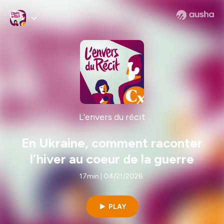
L'envers du récit
En Ukraine, comment raconter
l’hiver au coeur de la guerre
17min | 04/21/2026
PLAY