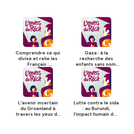
décembre 2018
Hébergé par Ausha. Visitez
ausha.co/politique-de-
confidentialite
pour plus d'informations.
Comprendre ce qui
Gaza : à la
divise et relie les
recherche des
Français :
enfants sans nom,
immersion dans un
quand l’enquête
village de la Sarthe
dépasse son cadre
L'avenir incertain
Lutte contre le sida
du Groenland à
: au Burundi,
travers les yeux de
l’impact humain des
ses habitants
choix politiques de
Donald Trump