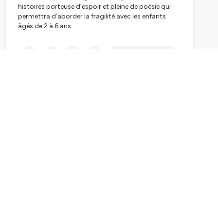
histoires porteuse d’espoir et pleine de poésie qui
permettra d’aborder la fragilité avec les enfants
âgés de 2 à 6 ans.
Le vent souffle fort au pays du Petit Monde !
Subscribe
Tellement fort que Windy se retrouve emportée à
des milliers de kilomètres, loin de ses amis.
Heureusement, le petit ballon va faire de belles
rencontres qui lui permettront d’apprendre sur elle
et les autres, grandir et se sentir de plus en plus
forte.
Car la véritable force se trouve en soi et la fragilité,
loin d'être un défaut, est souvent motrice.
Ce podcast est proposé par la Cité des sciences et
de l'industrie dans le cadre de l'exposition Fragile !
Retrouvez plus d’informations sur l’exposition et
des ressources complémentaires sur notre
site
internet
.
Crédits