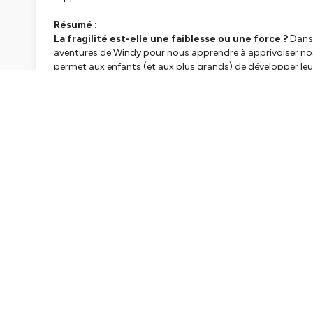
Résumé :
La fragilité est-elle une faiblesse ou une force ?
Dans 
aventures de Windy pour nous apprendre à apprivoiser nos 
permet aux enfants (et aux plus grands) de développer le
comprendre l'importance de l'
entraide
. Un éclairage pé
grandir
.
Transcription :
https://www.cite-sciences.fr/fr/ressources/expositions-p
Ce podcast est proposé par la
Cité des sciences et de l'in
Crédits
Une production Universcience et Binge audio
Préparation et animation des interviews : Andréane Mes
Réalisation : Thomas Chalvidal.
Musique par Gérald Dorai Mouëtron.
Production déléguée : Binge Audio Creative.
Identité graphique : Sébastien Brothier, Upian.