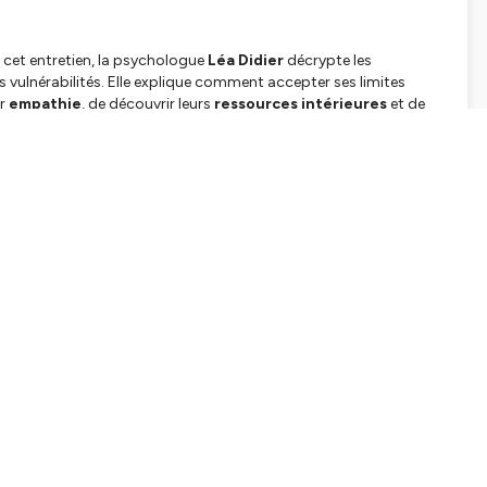
cet entretien, la psychologue
Léa Didier
décrypte les
vulnérabilités. Elle explique comment accepter ses limites
ur
empathie
, de découvrir leurs
ressources intérieures
et de
dagogique pour percevoir la fragilité comme un
atout pour
assees/fragile/lepopee-fragile-de-windy
dustrie
dans le cadre de l'exposition
Fragile !
lard.