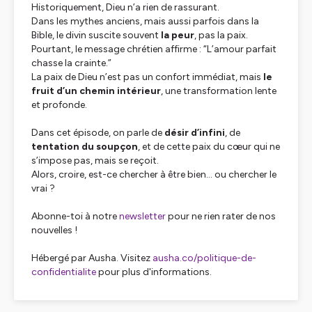
Historiquement, Dieu n’a rien de rassurant.
Dans les mythes anciens, mais aussi parfois dans la
Bible, le divin suscite souvent
la peur
, pas la paix.
Pourtant, le message chrétien affirme :
“L’amour parfait
chasse la crainte.”
La paix de Dieu n’est pas un confort immédiat, mais
le
fruit d’un chemin intérieur
, une transformation lente
et profonde.
Dans cet épisode, on parle de
désir d’infini
, de
tentation du soupçon
, et de cette paix du cœur qui ne
s’impose pas, mais se reçoit.
Alors, croire, est-ce chercher à être bien… ou chercher le
vrai ?
Abonne-toi à notre
newsletter
pour ne rien rater de nos
nouvelles !
Hébergé par Ausha. Visitez
ausha.co/politique-de-
confidentialite
pour plus d'informations.