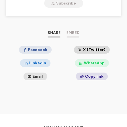
Subscribe
Plus d'infos sur
dieufaitdustop.fr/podcast
Hébergé par Ausha. Visitez
ausha.co/politique-de-
confidentialite
pour plus d'informations.
SHARE
EMBED
Facebook
X (Twitter)
LinkedIn
WhatsApp
Email
Copy link