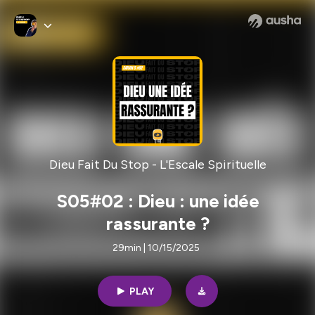
Dieu Fait Du Stop - L'Escale Spirituelle
S05#02 : Dieu : une idée
rassurante ?
29min | 10/15/2025
PLAY