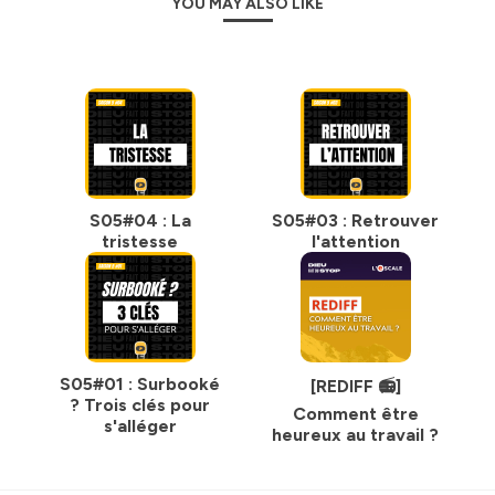
YOU MAY ALSO LIKE
S05#04 : La
S05#03 : Retrouver
tristesse
l'attention
S05#01 : Surbooké
[REDIFF 📻]
? Trois clés pour
Comment être
s'alléger
heureux au travail ?