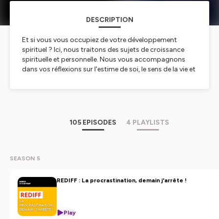
DESCRIPTION
Et si vous vous occupiez de votre développement
spirituel ? Ici, nous traitons des sujets de croissance
spirituelle et personnelle. Nous vous accompagnons
dans vos réflexions sur l'estime de soi, le sens de la vie et
la découverte de la méditation...
Envie de vivre ce podcast en présentiel ? Rdv à Paris :
Plus d'infos sur
dieufaitdustop.fr/podcast
105 EPISODES
4 PLAYLISTS
Hébergé par Ausha. Visitez
ausha.co/politique-de-
confidentialite
pour plus d'informations.
SEASON 5
REDIFF : La procrastination, demain j'arrête !
Play