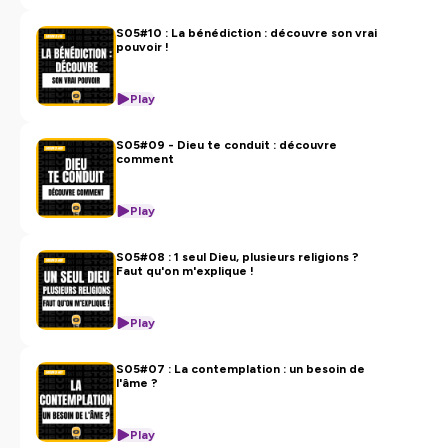
S05#10 : La bénédiction : découvre son vrai
pouvoir !
Play
S05#09 - Dieu te conduit : découvre
comment
Play
S05#08 : 1 seul Dieu, plusieurs religions ?
Faut qu'on m'explique !
Play
S05#07 : La contemplation : un besoin de
l'âme ?
Play