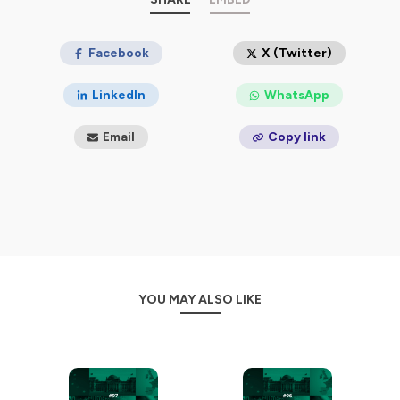
Speaker #2
Nous avons besoin du Danemark pour des raisons de
sécurité nationale, je le dis depuis longtemps, pour la
Facebook
X (Twitter)
sécurité nationale et pour le monde libre.
Speaker #1
Le 7 janvier 2025, Donald Trump, qui s'apprêtait à faire
LinkedIn
WhatsApp
son retour à la Maison-Blanche, évoquait devant les
journalistes la nécessité absolue de prendre le contrôle
Email
Copy link
du Groenland. Le milliardaire américain n'excluait pas
une intervention militaire provoquant une crise
diplomatique avec le Danemark. Mais pourquoi vouloir
annexer ce territoire ? Tout d'abord, pour des raisons
de sécurité nationale, comme l'explique le 47e président
des États-Unis. Depuis les années 50, les Américains y
sont installés avec une base aérienne au nord-ouest de
l'île. Plus récemment, ce sont les Chinois qui y ont
développé des activités économiques et scientifiques.
Proches géographiquement, les Russes ont également
des vues sur l'Arctique. Si l'on regarde un globe
YOU MAY ALSO LIKE
terrestre, on se rend compte de la position stratégique
du Groenland, entre États-Unis et Russie. Constitué de
glace, il est particulièrement touché par le changement
climatique, en se réchauffant deux fois plus vite que le
reste de la planète. Or, la fonte des glaces ouvre de
nouvelles routes commerciales maritimes jusqu'ici
inaccessibles. Une aubaine, pour les États-Unis, mais