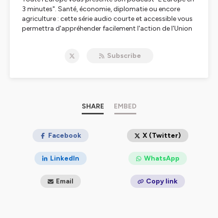
3 minutes". Santé, économie, diplomatie ou encore
agriculture : cette série audio courte et accessible vous
permettra d'appréhender facilement l'action de l'Union
européenne dans tous les domaines.
Subscribe
Hébergé par Ausha. Visitez
ausha.co/politique-de-
confidentialite
pour plus d'informations.
SHARE
EMBED
Facebook
X (Twitter)
LinkedIn
WhatsApp
Email
Copy link