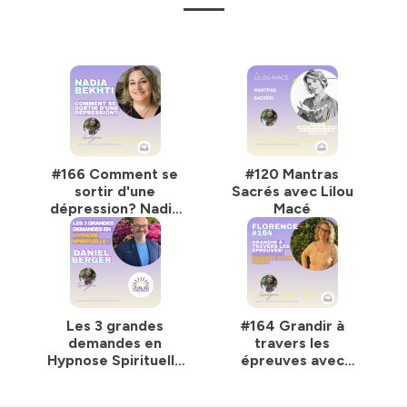
#166 Comment se
#120 Mantras
sortir d'une
Sacrés avec Lilou
dépression? Nadia
Macé
Bekhti
Les 3 grandes
#164 Grandir à
demandes en
travers les
Hypnose Spirituelle
épreuves avec
avec Daniel Berger
Florence
#155