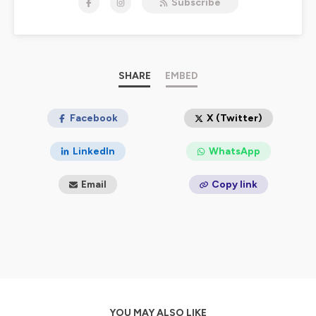
Subscribe
La motivation qui anime le podcast est de créer de
nouveaux paradigmes, un monde plus juste au travers
duquel les humains s’épanouissent en créant du lien.
Chaque lundi, écoutez le partage d'un intervenant et
SHARE
EMBED
laissez vous porter guider et cheminer vers une meilleure
connaissance de soi, des autres et de l’environnement
☺
Facebook
X (Twitter)
Pour soutenir ce projet, vous pouvez partagez les
LinkedIn
WhatsApp
contenus, ajouter des petites étoiles et laisser un avis !
🌟
Email
Copy link
Merci,
A bientôt,
Evelyne
Hébergé par Ausha. Visitez
ausha.co/politique-de-
confidentialite
pour plus d'informations.
YOU MAY ALSO LIKE