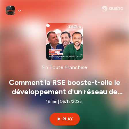
En Toute Franchise
Comment la RSE booste-t-elle le
développement d'un réseau de
franchise ? [Parole d'Expert]
18min | 05/13/2025
PLAY