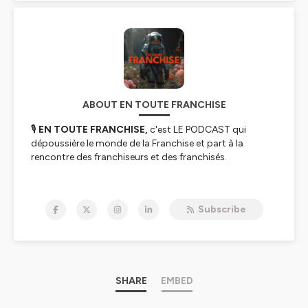
ABOUT EN TOUTE FRANCHISE
🎙️
EN TOUTE FRANCHISE,
c'est LE PODCAST qui
dépoussière le monde de la Franchise et part à la
rencontre des franchiseurs et des franchisés.
❌ Ici, pas de startup nation, de licorne ou de frenchtech,
ON VOUS PARLE D’UNE AUTRE VOIE… Une voie trop peu
Subscribe
connue, une voie discrète mais une voie regorgeant de
success stories !
📆 Toutes les semaines au travers de parcours
d’entrepreneurs inspirants, nous allons mettre un coup
de projecteurs sur la franchise.
SHARE
EMBED