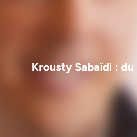
Krousty Sabaïdi : d