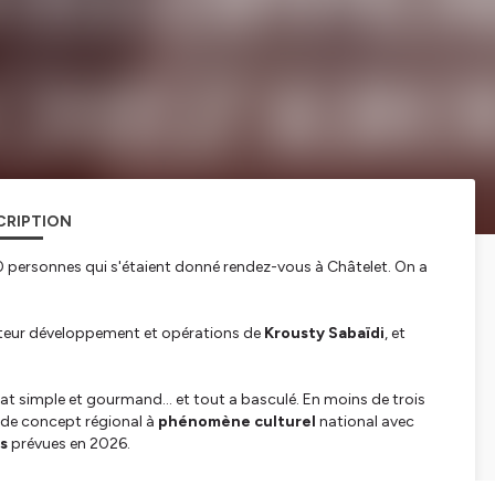
CRIPTION
000 personnes qui s'étaient donné rendez-vous à Châtelet. On a
cteur développement et opérations de
Krousty Sabaïdi
, et
lat simple et gourmand… et tout a basculé. En moins de trois
 de concept régional à
phénomène culturel
national avec
s
prévues en 2026.
me : comment le
Krousti
est devenu le plat le plus copié de