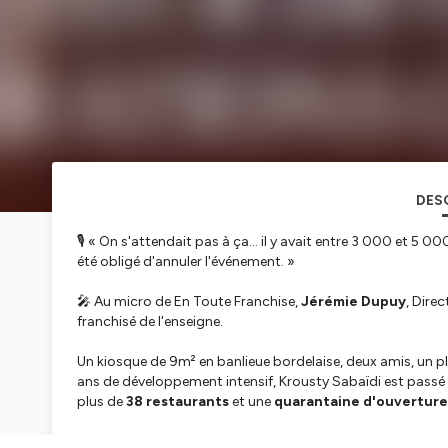
DES
🎙️ « On s'attendait pas à ça… il y avait entre 3 000 et 5 
été obligé d'annuler l'événement. »
🎤 Au micro de En Toute Franchise,
Jérémie Dupuy
, Dire
franchisé de l'enseigne.
Un kiosque de 9m² en banlieue bordelaise, deux amis, un p
ans de développement intensif, Krousty Sabaïdi est passé
plus de
38 restaurants
et une
quarantaine d'ouverture
Dans cet épisode, on décrypte cette ascension hors nor