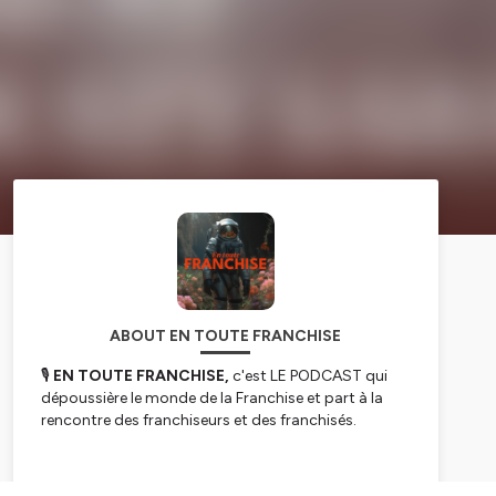
ABOUT EN TOUTE FRANCHISE
🎙️
EN TOUTE FRANCHISE,
c'est LE PODCAST qui
dépoussière le monde de la Franchise et part à la
rencontre des franchiseurs et des franchisés.
❌ Ici, pas de startup nation, de licorne ou de
frenchtech, ON VOUS PARLE D’UNE AUTRE VOIE…