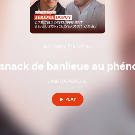
En Toute Franchise
u snack de banlieue au phé
33min | 06/02/2026
PLAY